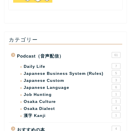
カテゴリー
61
Podcast（音声配信）
Daily Life
7
Japanese Business System (Rules)
5
Japanese Custom
3
Japanese Language
6
Job Hunting
1
Osaka Culture
1
Osaka Dialect
4
漢字 Kanji
1
4
おすすめの本