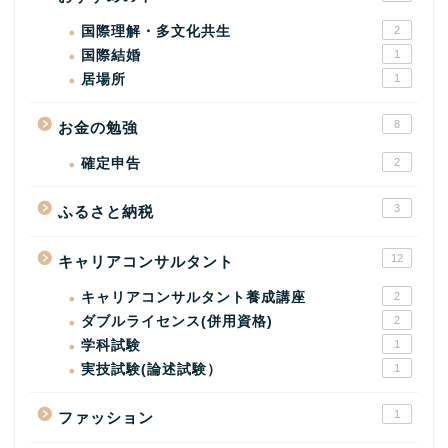
国際理解・多文化共生
2
国際結婚
1
居場所
1
8
お金の勉強
確定申告
2
3
ふるさと納税
12
キャリアコンサルタント
キャリアコンサルタント養成講座
2
ダブルライセンス(併用資格)
2
学科試験
1
実技試験(論述試験）
1
1
ファッション