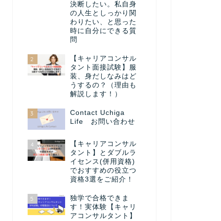
決断したい。私自身
の人生としっかり関
わりたい、と思った
時に自分にできる質
問
【キャリアコンサル
2
タント面接試験】服
装、身だしなみはど
うするの？（理由も
解説します！）
Contact Uchiga
3
Life お問い合わせ
【キャリアコンサル
4
タント】とダブルラ
イセンス(併用資格)
でおすすめの役立つ
資格3選をご紹介！
独学で合格できま
5
す！実体験【キャリ
アコンサルタント】