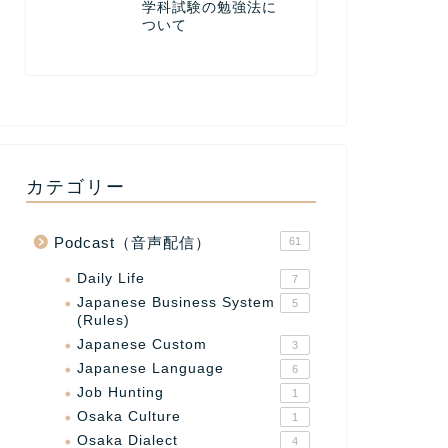
学科試験の勉強法に
ついて
カテゴリー
Podcast（音声配信）
61
Daily Life
7
Japanese Business System
5
(Rules)
Japanese Custom
3
Japanese Language
6
Job Hunting
1
Osaka Culture
1
Osaka Dialect
4