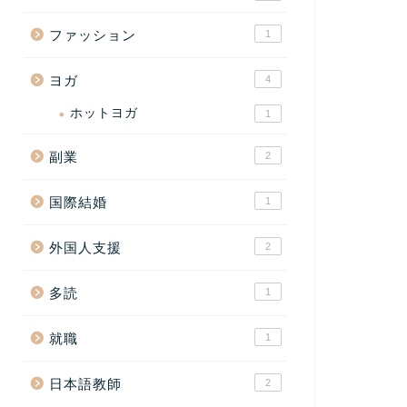
ファッション
1
ヨガ
4
ホットヨガ
1
副業
2
国際結婚
1
外国人支援
2
多読
1
就職
1
日本語教師
2