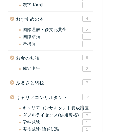
漢字 Kanji
1
おすすめの本
4
国際理解・多文化共生
2
国際結婚
1
居場所
1
お金の勉強
8
確定申告
2
ふるさと納税
3
キャリアコンサルタント
12
キャリアコンサルタント養成講座
2
ダブルライセンス(併用資格)
2
学科試験
1
実技試験(論述試験）
1