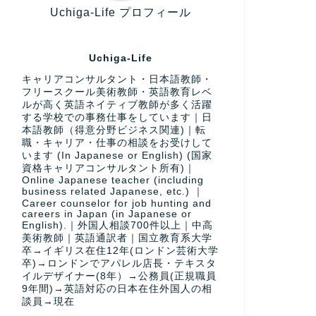
Uchiga-Life プロフィール
Uchiga-Life
キャリアコンサルタント・日本語教師・
フリースクール美術教師・英語教育レベ
ルが高く英語ネイティブ教師が多く活躍
する学校での事務仕事をしています｜日
本語教師（得意分野ビジネス関連)｜転
職・キャリア・仕事の相談をお受けして
います (In Japanese or English) (国家
資格キャリアコンサルタント所有)｜
Online Japanese teacher (including
business related Japanese, etc.) ｜
Career counselor for job hunting and
careers in Japan (in Japanese or
English).｜外国人相談700件以上｜中高
美術教師｜英語通訳者｜国立教育系大学
卒→イギリス在住12年(ロンドン芸術大学
卒)→ロンドンでアパレル店長・テキスタ
イルデザイナー(8年）→公務員(正規職員
9年間)→英語対応の日本在住外国人の相
談員→現在