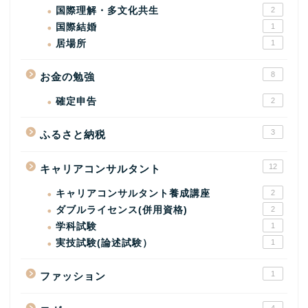
国際理解・多文化共生
2
国際結婚
1
居場所
1
8
お金の勉強
確定申告
2
3
ふるさと納税
12
キャリアコンサルタント
キャリアコンサルタント養成講座
2
ダブルライセンス(併用資格)
2
学科試験
1
実技試験(論述試験）
1
1
ファッション