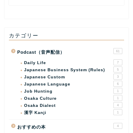
カテゴリー
61
Podcast（音声配信）
Daily Life
7
Japanese Business System (Rules)
5
Japanese Custom
3
Japanese Language
6
Job Hunting
1
Osaka Culture
1
Osaka Dialect
4
漢字 Kanji
1
4
おすすめの本