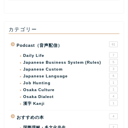
カテゴリー
61
Podcast（音声配信）
Daily Life
7
Japanese Business System (Rules)
5
Japanese Custom
3
Japanese Language
6
Job Hunting
1
Osaka Culture
1
Osaka Dialect
4
漢字 Kanji
1
4
おすすめの本
国際理解・多文化共生
2