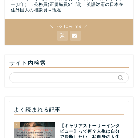
ー(8年）→公務員(正規職員9年間)→英語対応の日本在
住外国人の相談員→現在
＼ Follow me ／
サイト内検索
よく読まれる記事
1
【キャリアストーリーインタ
ビュー】って何？人生は自分
で決断したい。私自身の人生