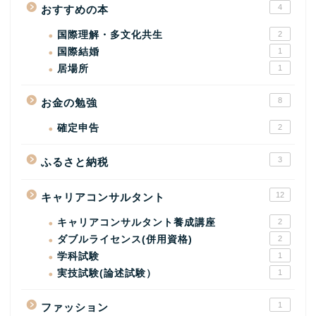
4
おすすめの本
国際理解・多文化共生
2
国際結婚
1
居場所
1
8
お金の勉強
確定申告
2
3
ふるさと納税
12
キャリアコンサルタント
キャリアコンサルタント養成講座
2
ダブルライセンス(併用資格)
2
学科試験
1
実技試験(論述試験）
1
1
ファッション