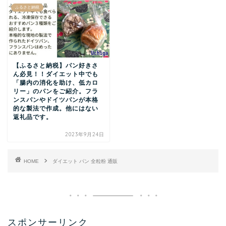
ふるさと納税
【ふるさと納税】パン好きさ
ん必見！！ダイエット中でも
「腸内の消化を助け、低カロ
リー」のパンをご紹介。フラ
ンスパンやドイツパンが本格
的な製法で作成。他にはない
返礼品です。
2023年9月24日
HOME
ダイエット パン 全粒粉 通販
スポンサーリンク