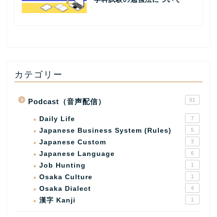
カテゴリー
61
Podcast（音声配信）
Daily Life
7
Japanese Business System (Rules)
5
Japanese Custom
3
Japanese Language
6
Job Hunting
1
Osaka Culture
1
Osaka Dialect
4
漢字 Kanji
1