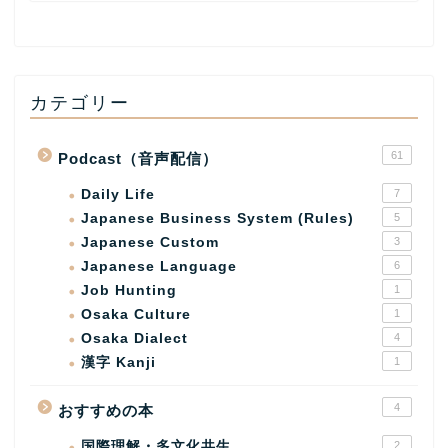
カテゴリー
61
Podcast（音声配信）
Daily Life
7
Japanese Business System (Rules)
5
Japanese Custom
3
Japanese Language
6
Job Hunting
1
Osaka Culture
1
Osaka Dialect
4
漢字 Kanji
1
4
おすすめの本
国際理解・多文化共生
2