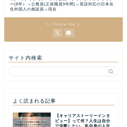
ー(8年）→公務員(正規職員9年間)→英語対応の日本在
住外国人の相談員→現在
＼ Follow me ／
サイト内検索
よく読まれる記事
1
【キャリアストーリーインタ
ビュー】って何？人生は自分
で決断したい。私自身の人生