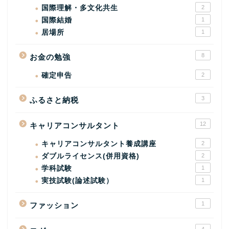
国際理解・多文化共生
2
国際結婚
1
居場所
1
8
お金の勉強
確定申告
2
3
ふるさと納税
12
キャリアコンサルタント
キャリアコンサルタント養成講座
2
ダブルライセンス(併用資格)
2
学科試験
1
実技試験(論述試験）
1
1
ファッション