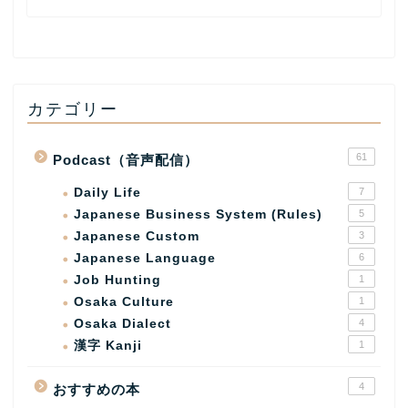
カテゴリー
61
Podcast（音声配信）
Daily Life
7
Japanese Business System (Rules)
5
Japanese Custom
3
Japanese Language
6
Job Hunting
1
Osaka Culture
1
Osaka Dialect
4
漢字 Kanji
1
4
おすすめの本