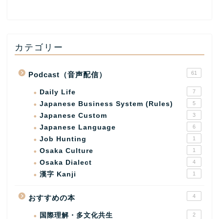
カテゴリー
61
Podcast（音声配信）
Daily Life
7
Japanese Business System (Rules)
5
Japanese Custom
3
Japanese Language
6
Job Hunting
1
Osaka Culture
1
Osaka Dialect
4
漢字 Kanji
1
4
おすすめの本
国際理解・多文化共生
2