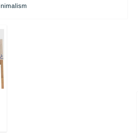
inimalism
日