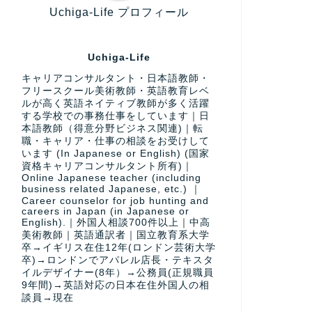
Uchiga-Life プロフィール
Uchiga-Life
キャリアコンサルタント・日本語教師・
フリースクール美術教師・英語教育レベ
ルが高く英語ネイティブ教師が多く活躍
する学校での事務仕事をしています｜日
本語教師（得意分野ビジネス関連)｜転
職・キャリア・仕事の相談をお受けして
います (In Japanese or English) (国家
資格キャリアコンサルタント所有)｜
Online Japanese teacher (including
business related Japanese, etc.) ｜
Career counselor for job hunting and
careers in Japan (in Japanese or
English).｜外国人相談700件以上｜中高
美術教師｜英語通訳者｜国立教育系大学
卒→イギリス在住12年(ロンドン芸術大学
卒)→ロンドンでアパレル店長・テキスタ
イルデザイナー(8年）→公務員(正規職員
9年間)→英語対応の日本在住外国人の相
談員→現在