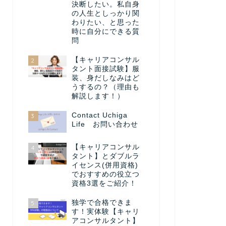
決断したい。私自身
の人生としっかり関
わりたい、と思った
時に自分にできる質
問
【キャリアコンサル
2
タント面接試験】服
装、身だしなみはど
うするの？（理由も
解説します！）
Contact Uchiga
3
Life お問い合わせ
【キャリアコンサル
4
タント】とダブルラ
イセンス(併用資格)
でおすすめの役立つ
資格3選をご紹介！
独学で合格できま
5
す！実体験【キャリ
アコンサルタント】