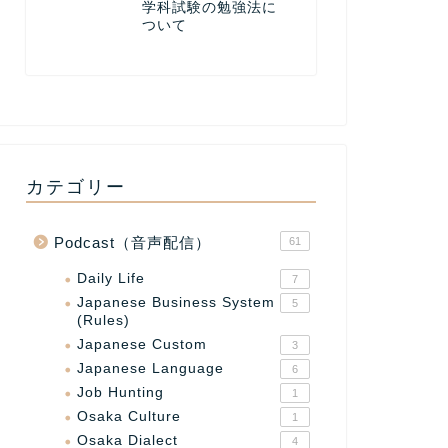
学科試験の勉強法に
ついて
カテゴリー
Podcast（音声配信）
61
Daily Life
7
Japanese Business System
5
(Rules)
Japanese Custom
3
Japanese Language
6
Job Hunting
1
Osaka Culture
1
Osaka Dialect
4