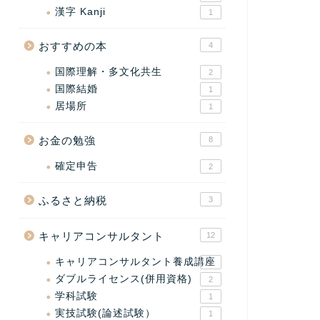
漢字 Kanji
1
おすすめの本
4
国際理解・多文化共生
2
国際結婚
1
居場所
1
お金の勉強
8
確定申告
2
ふるさと納税
3
キャリアコンサルタント
12
キャリアコンサルタント養成講座
2
ダブルライセンス(併用資格)
2
学科試験
1
実技試験(論述試験）
1