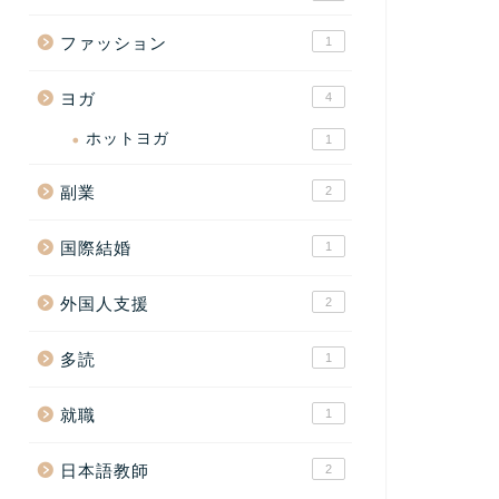
ファッション
1
ヨガ
4
ホットヨガ
1
副業
2
国際結婚
1
外国人支援
2
多読
1
就職
1
日本語教師
2