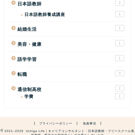
2
日本語教師
日本語教師養成講座
1
1
結婚生活
1
美容・健康
1
語学学習
3
転職
2
通信制高校
学費
1
プライバシーポリシー
免責事項
2021–2026 Uchiga Life｜キャリアコンサルタント・日本語教師・フリースクール美