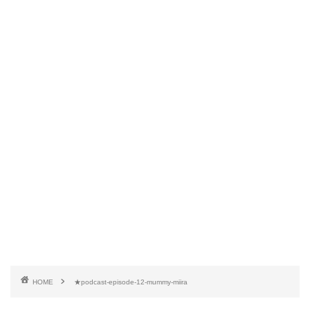
HOME
★podcast-episode-12-mummy-miira