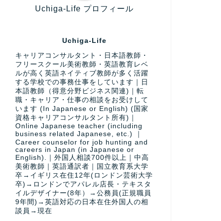
Uchiga-Life プロフィール
Uchiga-Life
キャリアコンサルタント・日本語教師・
フリースクール美術教師・英語教育レベ
ルが高く英語ネイティブ教師が多く活躍
する学校での事務仕事をしています｜日
本語教師（得意分野ビジネス関連)｜転
職・キャリア・仕事の相談をお受けして
います (In Japanese or English) (国家
資格キャリアコンサルタント所有)｜
Online Japanese teacher (including
business related Japanese, etc.) ｜
Career counselor for job hunting and
careers in Japan (in Japanese or
English).｜外国人相談700件以上｜中高
美術教師｜英語通訳者｜国立教育系大学
卒→イギリス在住12年(ロンドン芸術大学
卒)→ロンドンでアパレル店長・テキスタ
イルデザイナー(8年）→公務員(正規職員
9年間)→英語対応の日本在住外国人の相
談員→現在