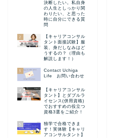
決断したい。私自身
の人生としっかり関
わりたい、と思った
時に自分にできる質
問
【キャリアコンサル
2
タント面接試験】服
装、身だしなみはど
うするの？（理由も
解説します！）
Contact Uchiga
3
Life お問い合わせ
【キャリアコンサル
4
タント】とダブルラ
イセンス(併用資格)
でおすすめの役立つ
資格3選をご紹介！
独学で合格できま
5
す！実体験【キャリ
アコンサルタント】