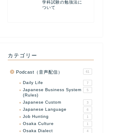
学科試験の勉強法に
ついて
カテゴリー
Podcast（音声配信）
61
Daily Life
7
Japanese Business System
5
(Rules)
Japanese Custom
3
Japanese Language
6
Job Hunting
1
Osaka Culture
1
Osaka Dialect
4