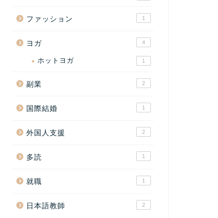
ファッション
1
ヨガ
4
ホットヨガ
1
副業
2
国際結婚
1
外国人支援
2
多読
1
就職
1
日本語教師
2