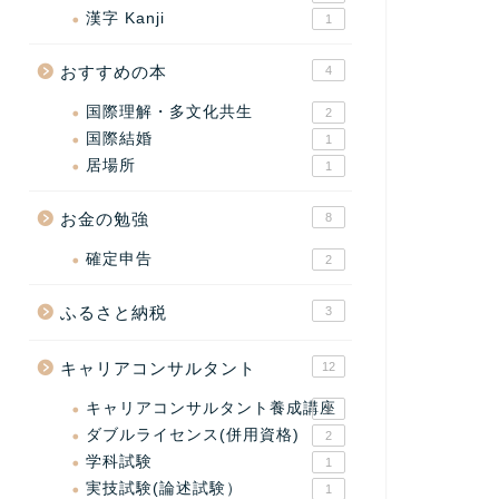
漢字 Kanji
1
おすすめの本
4
国際理解・多文化共生
2
国際結婚
1
居場所
1
お金の勉強
8
確定申告
2
ふるさと納税
3
キャリアコンサルタント
12
キャリアコンサルタント養成講座
2
ダブルライセンス(併用資格)
2
学科試験
1
実技試験(論述試験）
1