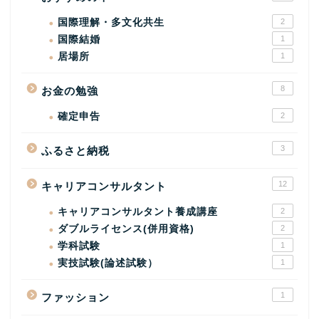
国際理解・多文化共生
2
国際結婚
1
居場所
1
8
お金の勉強
確定申告
2
3
ふるさと納税
12
キャリアコンサルタント
キャリアコンサルタント養成講座
2
ダブルライセンス(併用資格)
2
学科試験
1
実技試験(論述試験）
1
1
ファッション