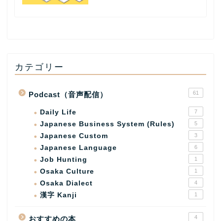
カテゴリー
61
Podcast（音声配信）
Daily Life
7
Japanese Business System (Rules)
5
Japanese Custom
3
Japanese Language
6
Job Hunting
1
Osaka Culture
1
Osaka Dialect
4
漢字 Kanji
1
4
おすすめの本