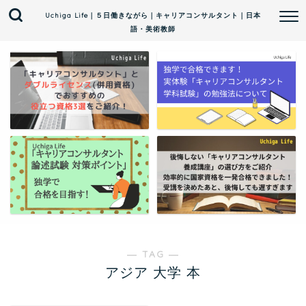
Uchiga Life｜５日働きながら｜キャリアコンサルタント｜日本
語・美術教師
― TAG ―
アジア 大学 本