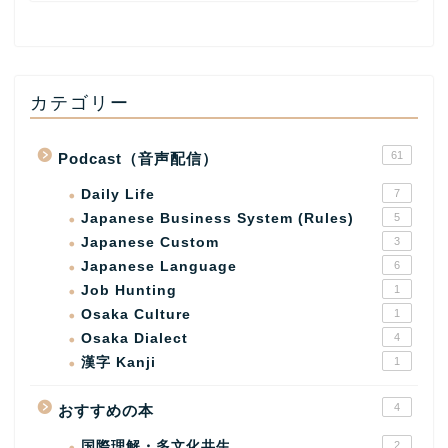
カテゴリー
61
Podcast（音声配信）
Daily Life
7
Japanese Business System (Rules)
5
Japanese Custom
3
Japanese Language
6
Job Hunting
1
Osaka Culture
1
Osaka Dialect
4
漢字 Kanji
1
4
おすすめの本
国際理解・多文化共生
2