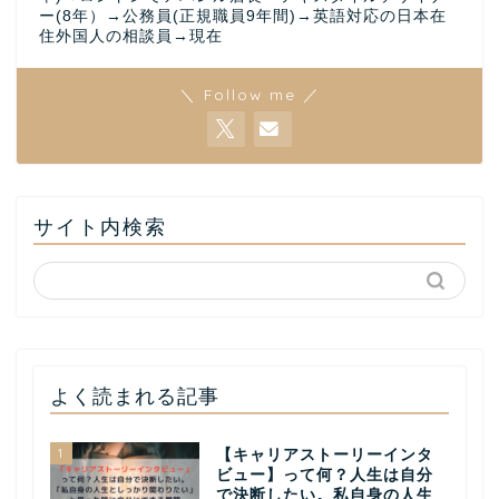
ー(8年）→公務員(正規職員9年間)→英語対応の日本在
住外国人の相談員→現在
＼ Follow me ／
サイト内検索
よく読まれる記事
1
【キャリアストーリーインタ
ビュー】って何？人生は自分
で決断したい。私自身の人生