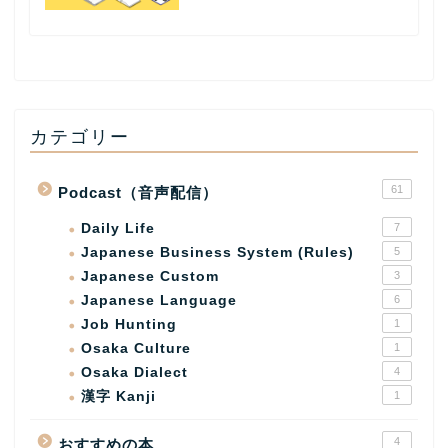
カテゴリー
61
Podcast（音声配信）
Daily Life
7
Japanese Business System (Rules)
5
Japanese Custom
3
Japanese Language
6
Job Hunting
1
Osaka Culture
1
Osaka Dialect
4
漢字 Kanji
1
4
おすすめの本