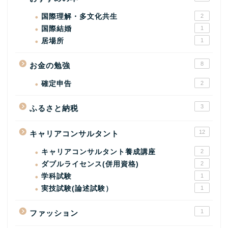
国際理解・多文化共生
2
国際結婚
1
居場所
1
8
お金の勉強
確定申告
2
3
ふるさと納税
12
キャリアコンサルタント
キャリアコンサルタント養成講座
2
ダブルライセンス(併用資格)
2
学科試験
1
実技試験(論述試験）
1
1
ファッション