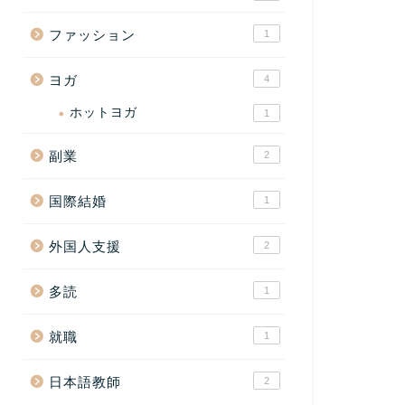
ファッション
1
ヨガ
4
ホットヨガ
1
副業
2
国際結婚
1
外国人支援
2
多読
1
就職
1
日本語教師
2