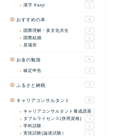
漢字 Kanji
1
おすすめの本
4
国際理解・多文化共生
2
国際結婚
1
居場所
1
お金の勉強
8
確定申告
2
ふるさと納税
3
キャリアコンサルタント
12
キャリアコンサルタント養成講座
2
ダブルライセンス(併用資格)
2
学科試験
1
実技試験(論述試験）
1