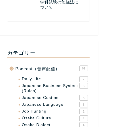
学科試験の勉強法に
ついて
カテゴリー
Podcast（音声配信）
61
Daily Life
7
Japanese Business System
5
(Rules)
Japanese Custom
3
Japanese Language
6
Job Hunting
1
Osaka Culture
1
Osaka Dialect
4