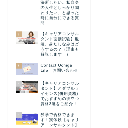
決断したい。私自身
の人生としっかり関
わりたい、と思った
時に自分にできる質
問
【キャリアコンサル
2
タント面接試験】服
装、身だしなみはど
うするの？（理由も
解説します！）
Contact Uchiga
3
Life お問い合わせ
【キャリアコンサル
4
タント】とダブルラ
イセンス(併用資格)
でおすすめの役立つ
資格3選をご紹介！
独学で合格できま
5
す！実体験【キャリ
アコンサルタント】