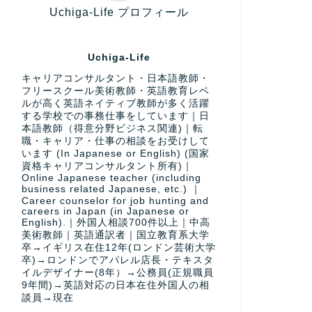
Uchiga-Life プロフィール
Uchiga-Life
キャリアコンサルタント・日本語教師・
フリースクール美術教師・英語教育レベ
ルが高く英語ネイティブ教師が多く活躍
する学校での事務仕事をしています｜日
本語教師（得意分野ビジネス関連)｜転
職・キャリア・仕事の相談をお受けして
います (In Japanese or English) (国家
資格キャリアコンサルタント所有)｜
Online Japanese teacher (including
business related Japanese, etc.) ｜
Career counselor for job hunting and
careers in Japan (in Japanese or
English).｜外国人相談700件以上｜中高
美術教師｜英語通訳者｜国立教育系大学
卒→イギリス在住12年(ロンドン芸術大学
卒)→ロンドンでアパレル店長・テキスタ
イルデザイナー(8年）→公務員(正規職員
9年間)→英語対応の日本在住外国人の相
談員→現在