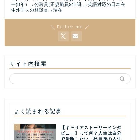
ー(8年）→公務員(正規職員9年間)→英語対応の日本在
住外国人の相談員→現在
＼ Follow me ／
サイト内検索
よく読まれる記事
1
【キャリアストーリーインタ
ビュー】って何？人生は自分
で決断したい。私自身の人生