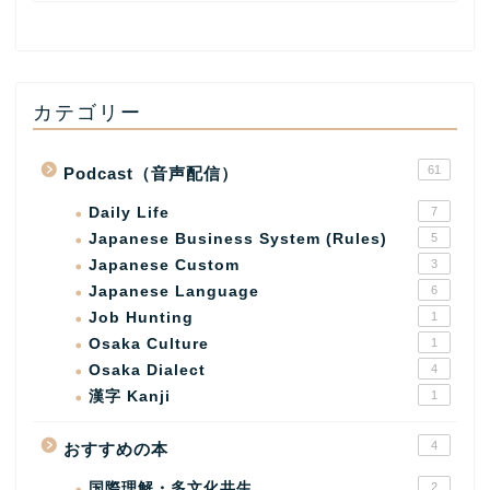
カテゴリー
61
Podcast（音声配信）
Daily Life
7
Japanese Business System (Rules)
5
Japanese Custom
3
Japanese Language
6
Job Hunting
1
Osaka Culture
1
Osaka Dialect
4
漢字 Kanji
1
4
おすすめの本
国際理解・多文化共生
2