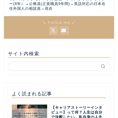
ー(8年）→公務員(正規職員9年間)→英語対応の日本在
住外国人の相談員→現在
＼ Follow me ／
サイト内検索
よく読まれる記事
1
【キャリアストーリーインタ
ビュー】って何？人生は自分
で決断したい。私自身の人生