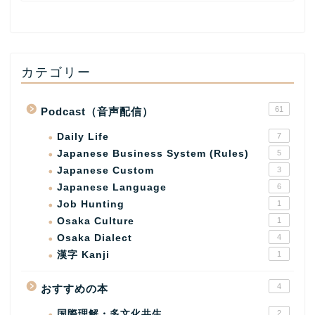
カテゴリー
61
Podcast（音声配信）
Daily Life
7
Japanese Business System (Rules)
5
Japanese Custom
3
Japanese Language
6
Job Hunting
1
Osaka Culture
1
Osaka Dialect
4
漢字 Kanji
1
4
おすすめの本
国際理解・多文化共生
2