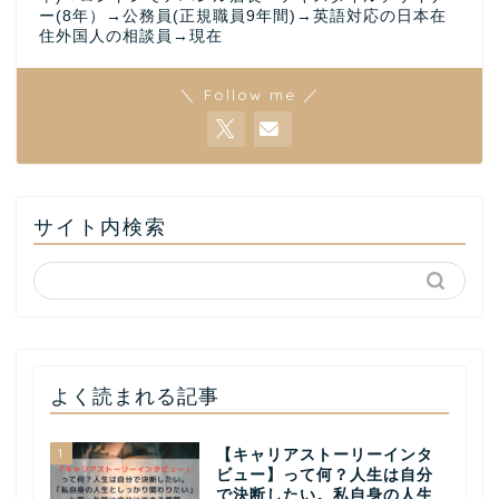
ー(8年）→公務員(正規職員9年間)→英語対応の日本在
住外国人の相談員→現在
＼ Follow me ／
サイト内検索
よく読まれる記事
1
【キャリアストーリーインタ
ビュー】って何？人生は自分
で決断したい。私自身の人生