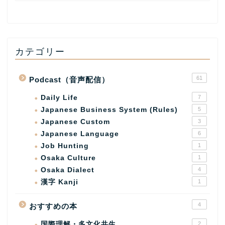
カテゴリー
61
Podcast（音声配信）
Daily Life
7
Japanese Business System (Rules)
5
Japanese Custom
3
Japanese Language
6
Job Hunting
1
Osaka Culture
1
Osaka Dialect
4
漢字 Kanji
1
4
おすすめの本
国際理解・多文化共生
2