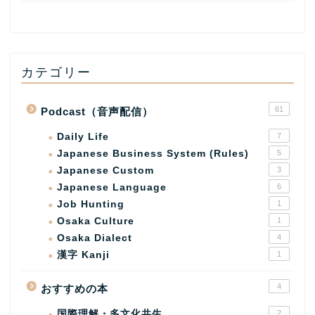
カテゴリー
61
Podcast（音声配信）
Daily Life
7
Japanese Business System (Rules)
5
Japanese Custom
3
Japanese Language
6
Job Hunting
1
Osaka Culture
1
Osaka Dialect
4
漢字 Kanji
1
4
おすすめの本
国際理解・多文化共生
2