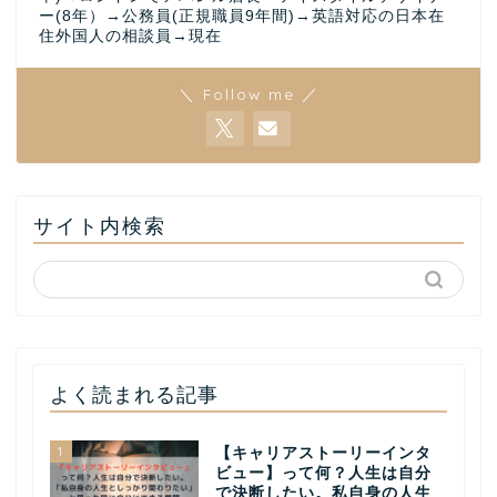
ー(8年）→公務員(正規職員9年間)→英語対応の日本在
住外国人の相談員→現在
＼ Follow me ／
サイト内検索
よく読まれる記事
1
【キャリアストーリーインタ
ビュー】って何？人生は自分
で決断したい。私自身の人生