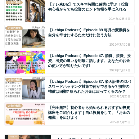
お金の勉強
【テレ東BIZ】でスキマ時間に確実に学ぶ！投資
初心者からでも投資のヒント情報を手に入れる
2024年12月18日
お金の勉強
【Uchiga Podcast】Episode 89 毎月の変動費を
自分を幸せにするためだけに使う方法
2025年3月30日
Podcast（音声配信）
【Uchiga Podcast】Episode 47. 消費、浪費、投
資、出資の違いを明確に話します。あなたのお金
の使い方が知りたいです!
2023年7月27日
お金の勉強
【Uchiga Podcast】Episode 87. 楽天証券のIDパ
スワードハッキング対策で何ができるか? 損害の
補償は困難? 取られたお金は戻ってくるのか？
2025年3月23日
お金の勉強
【完全無料】初心者から始められるおすすめ投資
講座をご紹介します｜自己投資をして、「お金の
知識」を広げよう
2022年7月23日