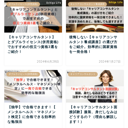
ダブルライセンス(併用資格)
キャリアコンサルタント養成講座
【キャリアコンサルタント】
後悔しない【キャリアコンサ
とダブルライセンス(併用資格)
ルタント養成講座】の選び方
でおすすめの役立つ資格3選を
をご紹介。効率的に国家資格
ご紹介！
を一発合格！
2024年6月28日
2024年1月27日
ダブルライセンス(併用資格)
キャリアコンサルタント
【独学】で合格できます！【
【キャリアコンサルタント面
メンタルヘルス・マネジメン
接試験】服装、身だしなみは
ト検定】に合格できる効率的
どうするの？（理由も解説し
な勉強法
ます！）